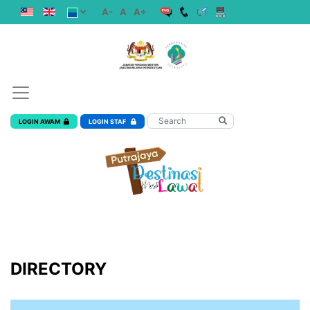
A-
A
A+
LOGIN AWAM
LOGIN STAF
DIRECTORY