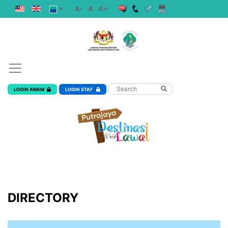
A-
A
A+
LOGIN AWAM
LOGIN STAF
DIRECTORY