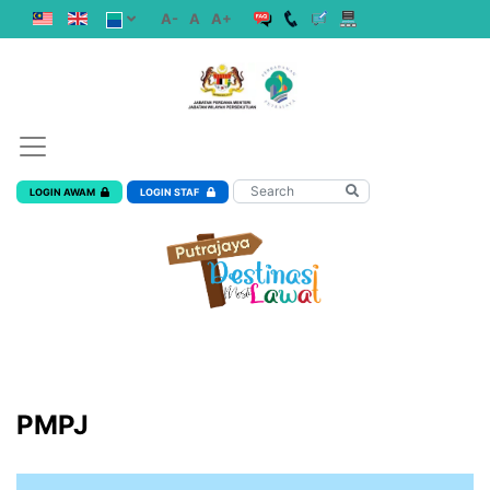
A-
A
A+
LOGIN AWAM
LOGIN STAF
PMPJ