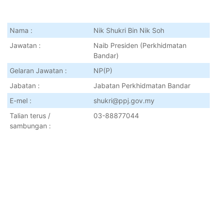
Nama :
Nik Shukri Bin Nik Soh
Jawatan :
Naib Presiden (Perkhidmatan
Bandar)
Gelaran Jawatan :
NP(P)
Jabatan :
Jabatan Perkhidmatan Bandar
E-mel :
shukri@ppj.gov.my
Talian terus /
03-88877044
sambungan :