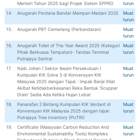
Menteri Tahun 2025 bagi Projek Sistem SPPRO
turun
14.
Anugerah
Perdana
Bandar
Mampan
Madani
2025
Muat
turun
15.
Anugerah
PBT
Cemerlang
(
Perbandaran
)
Muat
turun
16.
Anugerah Toilet of The Year Award 2025 (Kategori
Muat
Pihak Berkuasa Tempatan)- Tandas Terminal
turun
Putrajaya Sentral
17.
Naib Johan ( Sektor Awam Persekutuan )
Muat
Kumpulan KIK Solve 3 di Konvensyen KIK
turun
Malaysia 2025 dengan Tajuk : Impak Banjir Kilat
Akibat Ketidakberkesanan Reka Bentuk ‘Scupper
Drain’ Sedia Ada Ketika Hujan Lebat
18.
Penarafan 2 Bintang Kumpulan KIK Verdant di
Muat
Konvensyen KIK Malaysia 2025 dengan tajuk:
turun
Putrajaya Tree Inventory (PUTRI)
19.
Certificate (Malaysian Carbon Reduction And
Muat
Environmental Sustainablity Tools) Kompleks
turun