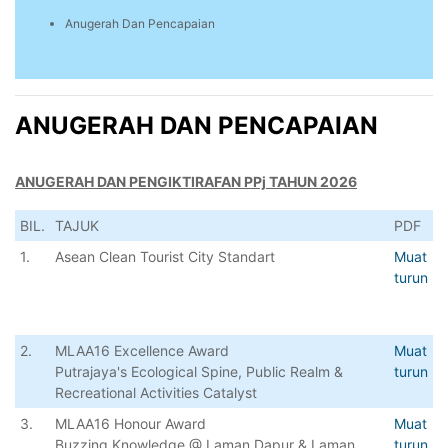
Anugerah Dan Pencapaian
ANUGERAH DAN PENCAPAIAN
ANUGERAH DAN PENGIKTIRAFAN PPj TAHUN 2026
BIL.
TAJUK
PDF
1.
Asean Clean Tourist City Standart
Muat
turun
2.
MLAA16 Excellence Award
Muat
Putrajaya's Ecological Spine, Public Realm &
turun
Recreational Activities Catalyst
3.
MLAA16 Honour Award
Muat
Buzzing Knowledge @ Laman Dapur & Laman
turun