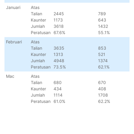
Januari
Atas
Talian
2445
789
Kaunter
1173
643
Jumlah
3618
1432
Peratusan
67.6%
55.1%
Februari
Atas
Talian
3635
853
Kaunter
1313
521
Jumlah
4948
1374
Peratusan
73.5%
62.1%
Mac
Atas
Talian
680
670
Kaunter
434
408
Jumlah
1114
1708
Peratusan
61.0%
62.2%
April
Atas
Talian
401
258
Kaunter
0
408
Jumlah
401
666