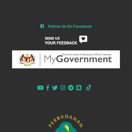
Peratusan
100.0%
38.7%
Mei
Atas
Talian
418
234
Kaunter
127
161
Follow Us On Facebook
Jumlah
545
395
Peratusan
76.7%
59.2%
Jun
Atas
Talian
423
617
Kaunter
179
197
Jumlah
602
814
Peratusan
70.3%
75.8%
Julai
Atas
Talian
2420
1235
Kaunter
670
316
Jumlah
3090
1551
Peratusan
78.3%
79.6%
Ogos
Atas
Talian
3981
1415
Kaunter
1070
329
Jumlah
5051
1744