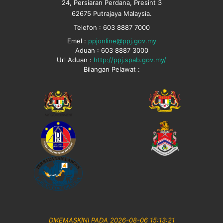
24, Persiaran Perdana, Presint 3
Jumlah
2898
1192
62675 Putrajaya Malaysia.
Peratusan
86.0%
68.5%
Telefon : 603 8887 7000
Emel :
ppjonline@ppj.gov.my
Aduan : 603 8887 3000
Url Aduan :
http://ppj.spab.gov.my/
Bilangan Pelawat :
DIKEMASKINI PADA 2026-08-06 15:13:21