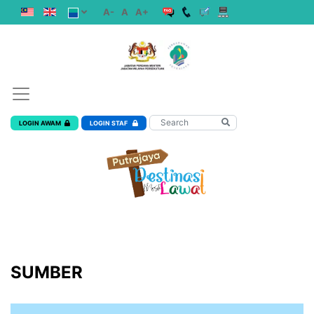
A-
A
A+
LOGIN AWAM
LOGIN STAF
SUMBER