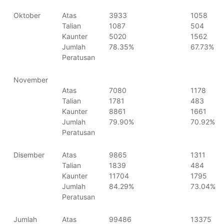
Oktober
Atas
3933
1058
Talian
1087
504
Kaunter
5020
1562
Jumlah
78.35%
67.73%
Peratusan
November
Atas
7080
1178
Talian
1781
483
Kaunter
8861
1661
Jumlah
79.90%
70.92%
Peratusan
Disember
Atas
9865
1311
Talian
1839
484
Kaunter
11704
1795
Jumlah
84.29%
73.04%
Peratusan
Jumlah
Atas
99486
13375