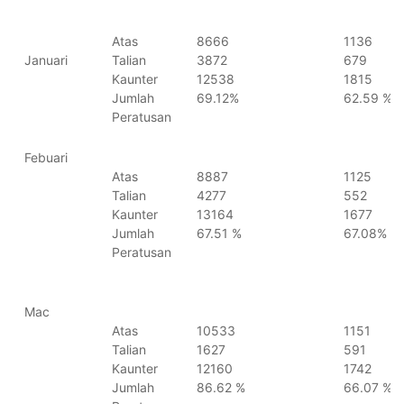
Atas
8666
1136
Januari
Talian
3872
679
Kaunter
12538
1815
Jumlah
69.12%
62.59 %
Peratusan
Febuari
Atas
8887
1125
Talian
4277
552
Kaunter
13164
1677
Jumlah
67.51 %
67.08%
Peratusan
Mac
Atas
10533
1151
Talian
1627
591
Kaunter
12160
1742
Jumlah
86.62 %
66.07 %