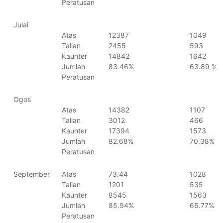
Peratusan
Julai
Atas
12387
1049
Talian
2455
593
Kaunter
14842
1642
Jumlah
83.46%
63.89 %
Peratusan
Ogos
Atas
14382
1107
Talian
3012
466
Kaunter
17394
1573
Jumlah
82.68%
70.38%
Peratusan
September
Atas
73.44
1028
Talian
1201
535
Kaunter
8545
1563
Jumlah
85.94%
65.77%
Peratusan