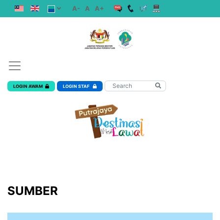
A-
A
A+
LOGIN AWAM
LOGIN STAF
SUMBER