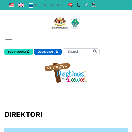
A-
A
A+
LOGIN AWAM
LOGIN STAF
DIREKTORI