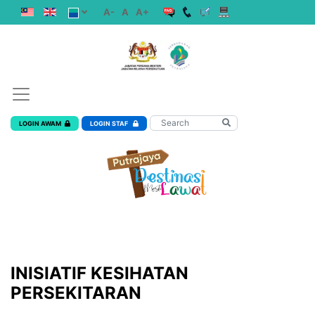
A-
A
A+
LOGIN AWAM
LOGIN STAF
INISIATIF KESIHATAN
PERSEKITARAN