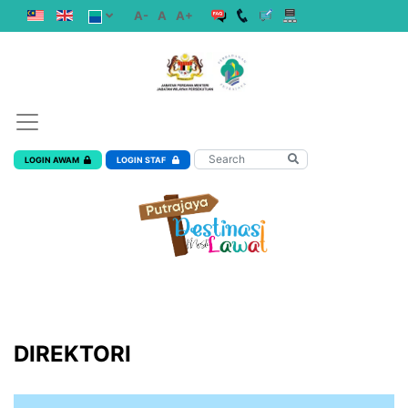
A-
A
A+
LOGIN AWAM
LOGIN STAF
DIREKTORI