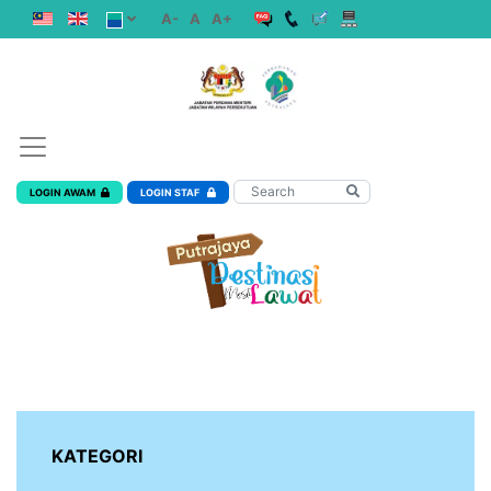
A-
A
A+
LOGIN AWAM
LOGIN STAF
KATEGORI