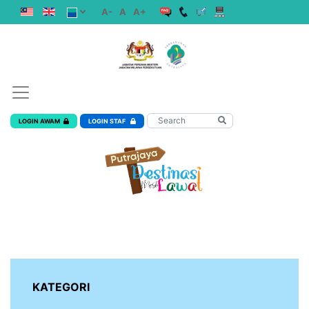
A-
A
A+
LOGIN AWAM
LOGIN STAF
KATEGORI