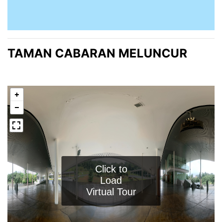
TAMAN CABARAN MELUNCUR