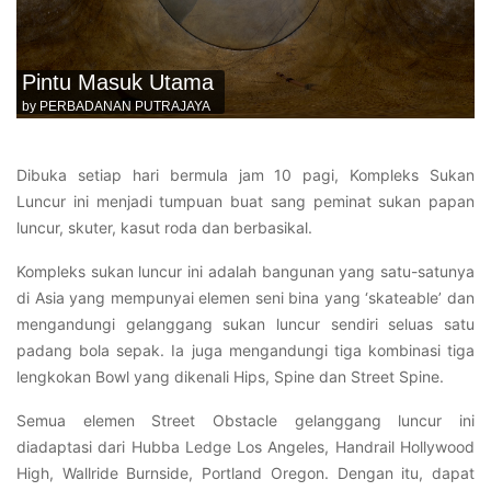
Dibuka setiap hari bermula jam 10 pagi, Kompleks Sukan
Luncur ini menjadi tumpuan buat sang peminat sukan papan
luncur, skuter, kasut roda dan berbasikal.
Kompleks sukan luncur ini adalah bangunan yang satu-satunya
di Asia yang mempunyai elemen seni bina yang ‘skateable’ dan
mengandungi gelanggang sukan luncur sendiri seluas satu
padang bola sepak. Ia juga mengandungi tiga kombinasi tiga
lengkokan Bowl yang dikenali Hips, Spine dan Street Spine.
Semua elemen Street Obstacle gelanggang luncur ini
diadaptasi dari Hubba Ledge Los Angeles, Handrail Hollywood
High, Wallride Burnside, Portland Oregon. Dengan itu, dapat