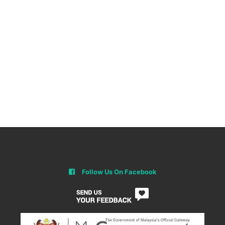
Follow Us On Facebook