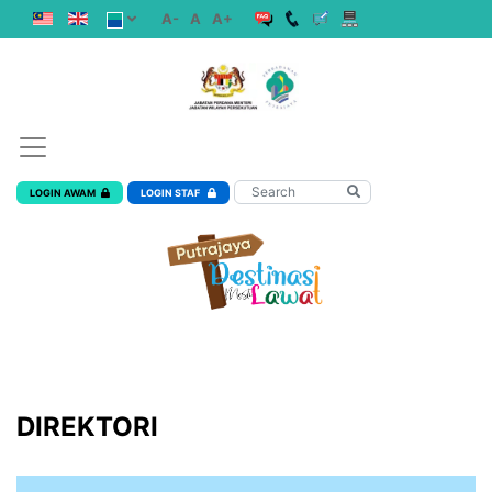
A-
A
A+
LOGIN AWAM
LOGIN STAF
DIREKTORI