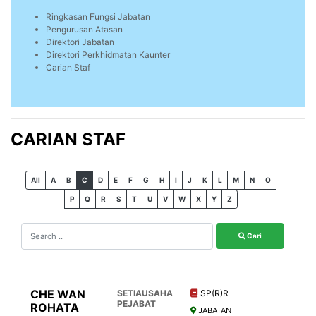
Ringkasan Fungsi Jabatan
Pengurusan Atasan
Direktori Jabatan
Direktori Perkhidmatan Kaunter
Carian Staf
CARIAN STAF
All
A
B
C
D
E
F
G
H
I
J
K
L
M
N
O
P
Q
R
S
T
U
V
W
X
Y
Z
Cari
CHE WAN
SETIAUSAHA
SP(R)R
PEJABAT
ROHATA
JABATAN