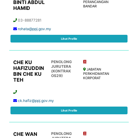
BINTI ABDUL
PERANCANGAN
BANDAR
HAMID
03-88877281
rohata@ppj.gov.my
Lihat Profile
CHE KU
PENOLONG
JURUTERA
HAFIZUDDIN
JABATAN
(KONTRAK
BIN CHE KU
PERKHIDMATAN
OS29)
KORPORAT
TEH
ck.hafiz@ppj.gov.my
Lihat Profile
CHE WAN
PENOLONG