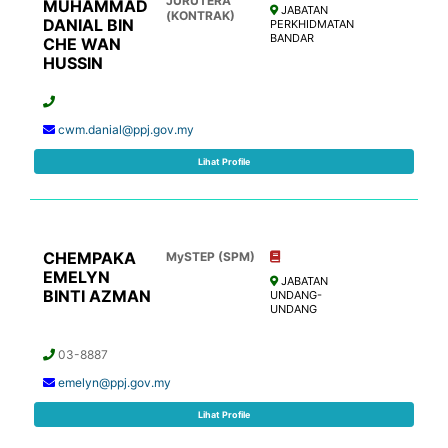
JURUTERA
MUHAMMAD
JABATAN
(KONTRAK)
DANIAL BIN
PERKHIDMATAN
BANDAR
CHE WAN
HUSSIN
cwm.danial@ppj.gov.my
Lihat Profile
CHEMPAKA
MySTEP (SPM)
EMELYN
JABATAN
BINTI AZMAN
UNDANG-
UNDANG
03-8887
emelyn@ppj.gov.my
Lihat Profile